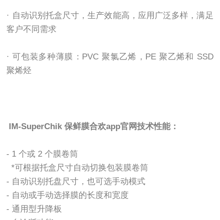
· 自动识别托盒尺寸，生产效能高，应用广泛多样，满足
客户不同需求
· 可包装多种薄膜：PVC 聚氯乙烯，PE 聚乙烯和 SSD
聚烯烃
IM-SuperChik 保鲜膜合欢app官网技术性能：
- 1 个或 2 个膜卷筒
*可根据托盒尺寸自动切换包装膜卷筒
- 自动识别托盘尺寸，也可选手动模式
- 自动或手动选择膜的长度和宽度
- 通用型升降板