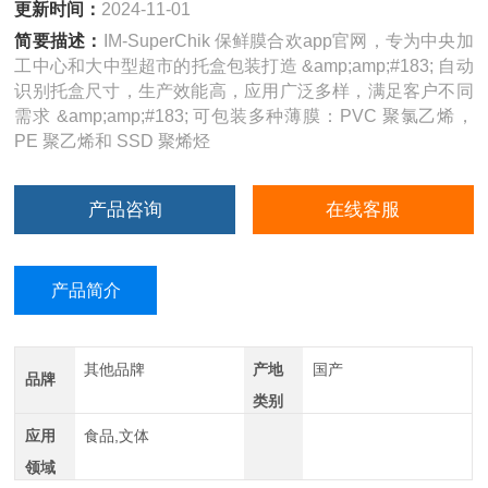
更新时间：
2024-11-01
简要描述：
IM-SuperChik 保鲜膜合欢app官网，专为中央加
工中心和大中型超市的托盒包装打造 &amp;amp;#183; 自动
识别托盒尺寸，生产效能高，应用广泛多样，满足客户不同
需求 &amp;amp;#183; 可包装多种薄膜：PVC 聚氯乙烯，
PE 聚乙烯和 SSD 聚烯烃
产品咨询
在线客服
产品简介
其他品牌
产地
国产
品牌
类别
应用
食品,文体
领域