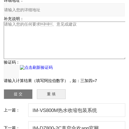
详细地址：
补充说明：
验证码：
请输入计算结果（填写阿拉伯数字），如：三加四=7
上一篇：
IM-VS800M热水收缩包装系统
下一篇：
IM-DZ800-2C真空合欢app官网