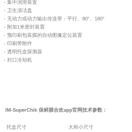
- 集中润滑装置
- 卫生清洁盘
- 无动力或动力输出传送带：平行、90°、180°
- 附加1米密封装置
- 预印刷包装膜的自动图像定位装置
- 印刷带附件
- 透明托盒探测器
- 封口冷却机
IM-SuperChik 保鲜膜合欢app官网技术参数：
托盒尺寸
大和小尺寸