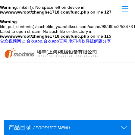
Warning
: mkdir(): No space left on device in
/www/wwwroot/zhenghe1718.com/func.php
on line
127
Warning
:
file_put_contents(./cachefile_yuan/btkscc.com/cache/98/d9be2/53478.
failed to open stream: No such file or directory in
/www/wwwroot/zhenghe1718.com/func.php
on line
115
合欢视频网址,合欢app,合欢app官网,老司机软件破解版分享
产品目录
/ PRODUCT MENU