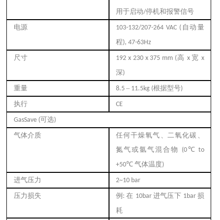
用于启动
停机和报警信号
/
电源
自动量
103-132/207-264 VAC (
程
), 47-63Hz
尺寸
高
宽
192 x 230 x 375 mm (
x
x
深
)
重量
–
根据型号
8.5
11.5kg (
)
执行
CE
可选
GasSave (
)
气体介质
任何干燥氧气、二氧化碳、
氮气或氩气混合物
℃
(0
to
℃
气体温度
+50
)
进气压力
2~10 bar
压力损失
例
在
进气压下
损
:
10bar
1bar
耗