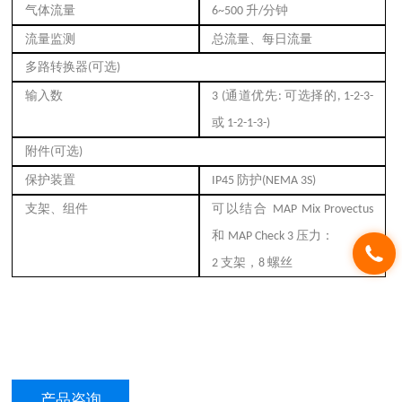
气体流量
升
分钟
6~500
/
流量监测
总流量、每日流量
多路转换器
可选
(
)
输入数
通道优先
可选择的
3 (
:
, 1-2-3-
或
1-2-1-3-)
附件
可选
(
)
保护装置
防护
IP45
(NEMA 3S)
支架、组件
可以结合
MAP Mix Provectus
和
压力：
MAP Check 3
支架，
螺丝
2
8
产品咨询