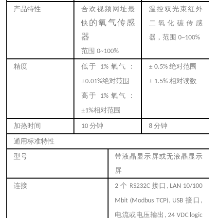
产品特性
合欢视频网址最
温控双光束红外
的氧气传感
快
二氧化碳传感
器
器，范围
0~100%
范围
0~100%
精度
低于
氧气：
±
绝对范围
1%
0.5%
±
绝对范围
±
相对读数
0.01%
1.5%
高于
氧气：
1%
±
相对范围
1%
加热时间
分钟
分钟
10
8
通用标准特性
型号
带液晶显示屏或无液晶显示
屏
连接
个
接口
2
RS232C
, LAN 10/100
接口
Mbit (Modbus TCP), USB
,
电流或电压输出
, 24 VDC logic