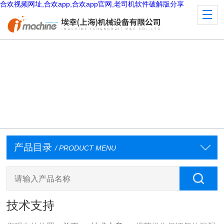
合欢视频网址,合欢app,合欢app官网,老司机软件破解版分享
产品目录
/ PRODUCT MENU
技术支持