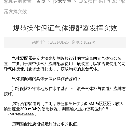
您现在的位置：
首页
>
技术文章
> 规范操作保证气体混配
器发挥实效
规范操作保证气体混配器发挥实效
更新时间：2021-01-26
浏览：1622次
气体混配器
是专为激光切割焊接设计的大流量两元气体混合装
置，主要用于集中供气汇流排配套使用，该装置可以将需要使用的两
种气体按使用要求进行配比，并获取均匀的混合气体。
气体混配器的具体安装及操作步骤如下：
⑴将配比柜牢靠地放在水平基面上，混合气体柜与管道汇流排连
接好。
⑵将所有管道阀门关闭，按照输出压力为0.5MPa，较大
输出流量200 m3/h的使用状况，调整输入压力使其达到0.8～
1.2MPa。
⑶调整配比旋钮设定到所要求的数值。