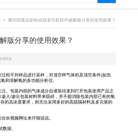
章
> 哪些因素会影响在线老司机软件破解版分享的使用效果？
分享的使用效果？
：1465次
析过程不对样品进行采样，对顶空样气体积及顶空条件(如负
和溶解氧的多功能分析仪。
注。包装内部的气体成分自灌装结束到打开包装使用产品之
/渗出包装材料带来阻碍，并不能消除包装内部已有的氧
保存的高浓度要求，则无论采用多好的高阻隔材料及多完善的
欢视频网址来仔细说说。
据。