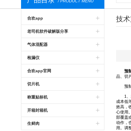
/ PRODUCT MENU
技术
合欢app
气调包装分析仪
老司机软件破解版分享
安瓿瓶合欢app
膜康分析仪
气体混配器
西林瓶合欢app
台式顶空气体分析仪
气调包装气体混配器
检漏仪
荧光法合欢app
无损老司机软件破解版分享
机械旋钮式气体混配器
透湿仪
合欢app官网
预
品
食品合欢app
荧光法老司机软件破解版分享
数字式气体混配器
透过率测试仪
预制菜食品合欢app官网
切片机
预制盒合
便携式合欢app
在线老司机软件破解版分享
食品包装气体混配器
在线检漏仪
1
气调合欢app官网
全自动切片机
称重贴标机
成本低等
效高
进口合欢app
食品包装老司机软件破解版分享
包装检漏仪
真空贴体合欢app官网
手动切片机
入门级称重贴标机
开箱封箱机
心使用
部覆盖或
药品合欢app
药品包装老司机软件破解版分享
无损包装检漏仪
真空合欢app官网
动作，
高性能称重贴标机
套袋机
生鲜肉
用。