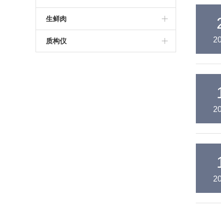
药品合欢app
药品包装老司机软件破解版分享
无损包装检漏仪
真空合欢app官网
高性能称重贴标机
套袋机
生鲜肉
无损合欢app
食品包装检漏仪
预制托盒合欢app官网
2
生鲜肉气调包装品控方案
质构仪
手持式合欢app
容器密封性检漏仪
热成型拉伸膜合欢app官网
数字测力计
无菌药品包装检漏仪
真空收缩合欢app官网
电动硬度测试仪
保鲜膜合欢app官网
化妆品物性测试仪质构仪
2
食品物性测试仪质构仪
化妆品质构仪
食品质构仪
2