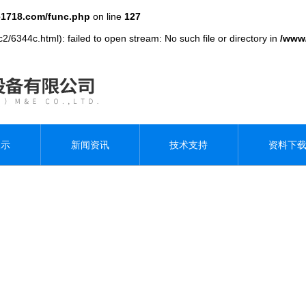
1718.com/func.php
on line
127
/6344c.html): failed to open stream: No such file or directory in
/www
展示
新闻资讯
技术支持
资料下