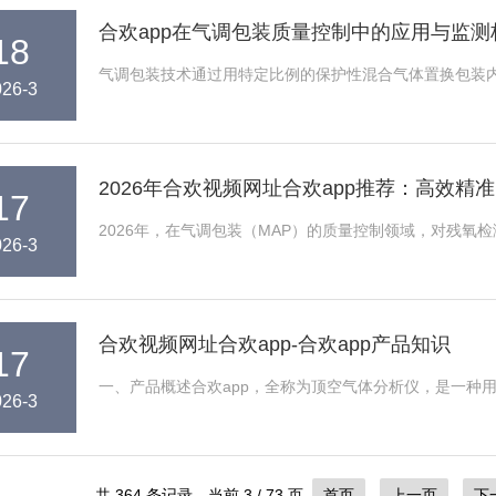
合欢app在气调包装质量控制中的应用与监测
18
气调包装技术通过用特定比例的保护性混合气体置换包装内的空
026-3
2026年合欢视频网址合欢app推荐：高效精
17
2026年，在气调包装（MAP）的质量控制领域，对残氧检测的
026-3
合欢视频网址合欢app-合欢app产品知识
17
一、产品概述合欢app，全称为顶空气体分析仪，是一种用于检
026-3
共 364 条记录，当前 3 / 73 页
首页
上一页
下