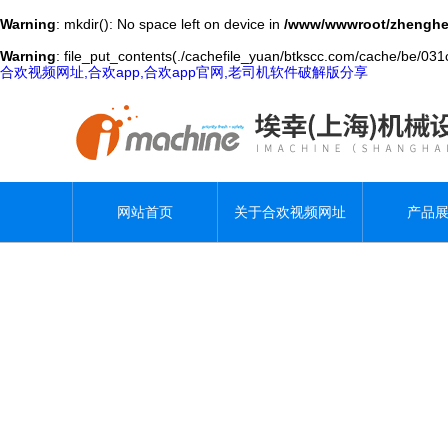
Warning
: mkdir(): No space left on device in
/www/wwwroot/zhenghe
Warning
: file_put_contents(./cachefile_yuan/btkscc.com/cache/be/031c2
合欢视频网址,合欢app,合欢app官网,老司机软件破解版分享
网站首页
关于合欢视频网址
产品