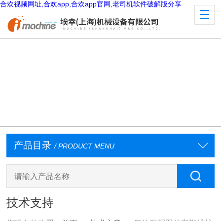
合欢视频网址,合欢app,合欢app官网,老司机软件破解版分享
产品目录
/ PRODUCT MENU
技术支持